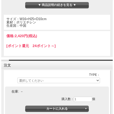
▼ 商品説明の続きを見る ▼
サイズ：W16×H25×D10cm
素材：ポリエチレン
生産国：中国
価格:
2,420円
(税込)
[ポイント還元 24ポイント～]
注文
日常使いからキャンプシーンまで幅広く活躍するポリエチレン素材のロールトップ
TYPE：
仕様のバッグ。
水に強い、軽い、汚れが付着しずらい、付着しても拭いて取れる。
アウトドアに適したポリエチレン素材を使用した、適度に中身が透ける収納バッ
グ。
在庫:
－
購入数：
個