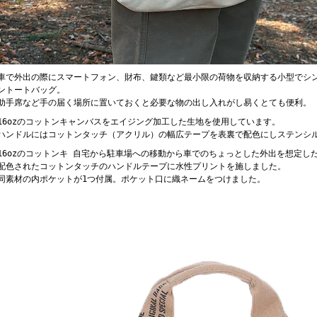
車で外出の際にスマートフォン、財布、鍵類など最小限の荷物を収納する小型でシ
ントートバッグ。
助手席など手の届く場所に置いておくと必要な物の出し入れがし易くとても便利。
16ozのコットンキャンバスをエイジング加工した生地を使用しています。
ハンドルにはコットンタッチ（アクリル）の幅広テープを表裏で配色にしステンシ
16ozのコットンキ 自宅から駐車場への移動から車でのちょっとした外出を想定し
配色されたコットンタッチのハンドルテープに水性プリントを施しました。
同素材の内ポケットが1つ付属。ポケット口に織ネームをつけました。