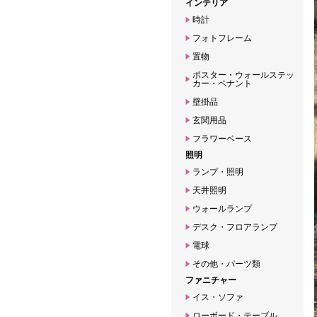
インテリア
時計
フォトフレーム
置物
ポスター・ウォールステッ
カー・ペナント
壁掛品
玄関用品
フラワーベース
照明
ランプ・照明
天井照明
ウォールランプ
デスク・フロアランプ
電球
その他・パーツ類
ファニチャー
イス・ソファ
ローボード・テーブル