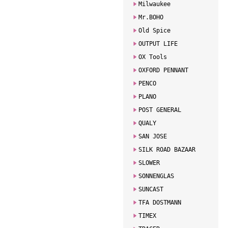
Milwaukee
Mr.BOHO
Old Spice
OUTPUT LIFE
OX Tools
OXFORD PENNANT
PENCO
PLANO
POST GENERAL
QUALY
SAN JOSE
SILK ROAD BAZAAR
SLOWER
SONNENGLAS
SUNCAST
TFA DOSTMANN
TIMEX