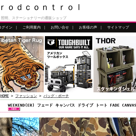
ｒｏｄｃｏｎｔｒｏｌ
、照明、ステーショナリーの通販ショップ
ログイン
｜
ご利用案内
｜
お問い合せ
｜
お客様の声
｜
サイトマップ
HOME
>
ファッション
>
バッグ・ポーチ
WEEKEND(ER) フェード キャンバス ドライブ トート FADE CANVAS D