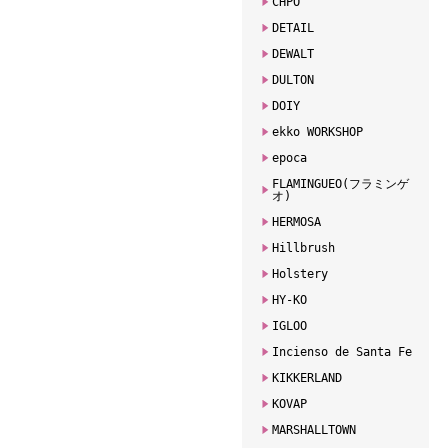
CHPO
DETAIL
DEWALT
DULTON
DOIY
ekko WORKSHOP
epoca
FLAMINGUEO(フラミンゲ
オ)
HERMOSA
Hillbrush
Holstery
HY-KO
IGLOO
Incienso de Santa Fe
KIKKERLAND
KOVAP
MARSHALLTOWN