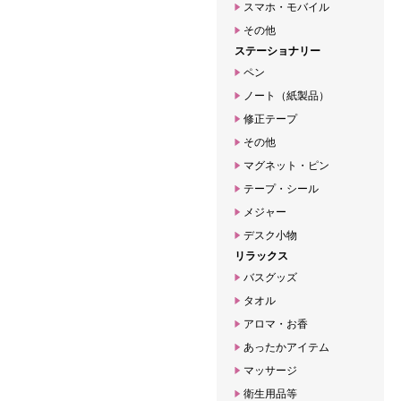
スマホ・モバイル
その他
ステーショナリー
ペン
ノート（紙製品）
修正テープ
その他
マグネット・ピン
テープ・シール
メジャー
デスク小物
リラックス
バスグッズ
タオル
アロマ・お香
あったかアイテム
マッサージ
衛生用品等