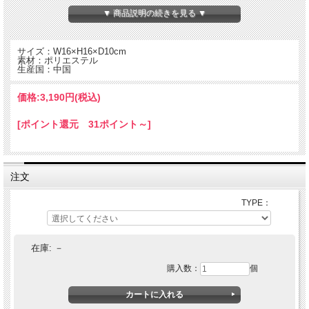
▼ 商品説明の続きを見る ▼
サイズ：W16×H16×D10cm
素材：ポリエステル
生産国：中国
価格:
3,190円
(税込)
[ポイント還元 31ポイント～]
注文
厚手でしなやかな素材感のメッシュ生地を使用したポーチ。
TYPE：
ファスナー開閉でテープハンドルが付いた仕様。
また別売りの78630 MULTI WEAVE BELTを付属させる事でショルダーバッグとし
ても使用可能。
在庫:
－
購入数：
個