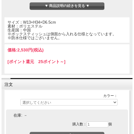
▼ 商品説明の続きを見る ▼
サイズ：W13×H34×D6.5cm
素材：ポリエステル
生産国：中国
※ボックスティッシュは側面から入れる仕様となっています。
※防水仕様ではございません。
価格:
2,530円
(税込)
[ポイント還元 25ポイント～]
注文
撥水効果のある軽量な反射生地を全面に使用したRefrectionシリーズ。
左右についたベルクロ部分で開閉し、ボックスティッシュやリフィルティッシュを
カラー：
収納、トップのファスナー部分を開けて使用します。
ティッシュペーパーの場合は、ファスナーの口を狭く開けて、ペーパータオルなど
固めのものを入れて使う際は、ファスナーを広めに開けるとスムーズに取り出せま
在庫:
－
す。
使わないときにはファスナーを閉じておけば汚れ防止になります。
購入数：
個
ボックスティッシュ、リフィルタイプどちらも入れられます。