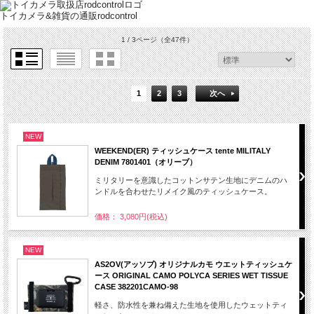
トイカメラ&雑貨の通販rodcontrol
1 / 3ページ
（全47件）
1
2
3
次へ
NEW
WEEKEND(ER) ティッシュケース tente MILITALY
DENIM 7801401（オリーブ）
ミリタリーを意識したコットンサテン生地にデニムのハ
ンドルを合わせたリメイク風のティッシュケース。
価格： 3,080円(税込)
NEW
AS2OV(アッソブ) オリジナルカモ ウエットティッシュケ
ース ORIGINAL CAMO POLYCA SERIES WET TISSUE
CASE 382201CAMO-98
軽さ、防水性を兼ね備えた生地を使用したウェットティ