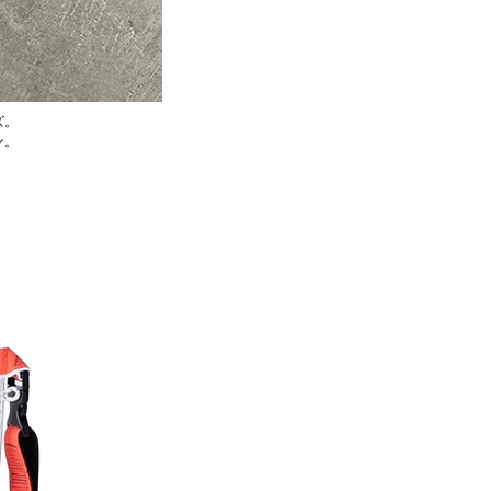
ズ。
ン。