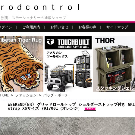
ｒｏｄｃｏｎｔｒｏｌ
、照明、ステーショナリーの通販ショップ
ログイン
｜
ご利用案内
｜
お問い合せ
｜
お客様の声
｜
サイトマップ
HOME
>
ファッション
>
バッグ・ポーチ
WEEKEND(ER) グリッドロールトップ ショルダーストラップ付き GRID R
strap XSサイズ 7917001（オレンジ）