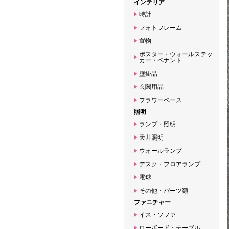
インテリア
時計
フォトフレーム
置物
ポスター・ウォールステッ
カー・ペナント
壁掛品
玄関用品
フラワーベース
照明
ランプ・照明
天井照明
ウォールランプ
デスク・フロアランプ
電球
その他・パーツ類
ファニチャー
イス・ソファ
ローボード・テーブル