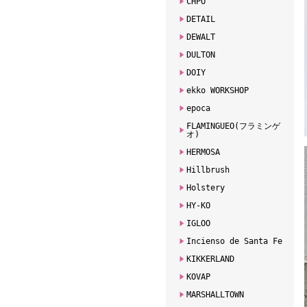
CHPO
DETAIL
DEWALT
DULTON
DOIY
ekko WORKSHOP
epoca
FLAMINGUEO(フラミンゲ
オ)
HERMOSA
Hillbrush
Holstery
HY-KO
IGLOO
Incienso de Santa Fe
KIKKERLAND
KOVAP
MARSHALLTOWN