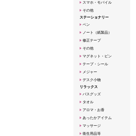
スマホ・モバイル
その他
ステーショナリー
ペン
ノート（紙製品）
修正テープ
その他
マグネット・ピン
テープ・シール
メジャー
デスク小物
リラックス
バスグッズ
タオル
アロマ・お香
あったかアイテム
マッサージ
衛生用品等