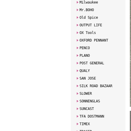
Milwaukee
Mr.BOHO
Old Spice
OUTPUT LIFE
OX Tools
OXFORD PENNANT
PENCO
PLANO
POST GENERAL
QUALY
SAN JOSE
SILK ROAD BAZAAR
SLOWER
SONNENGLAS
SUNCAST
TFA DOSTMANN
TIMEX