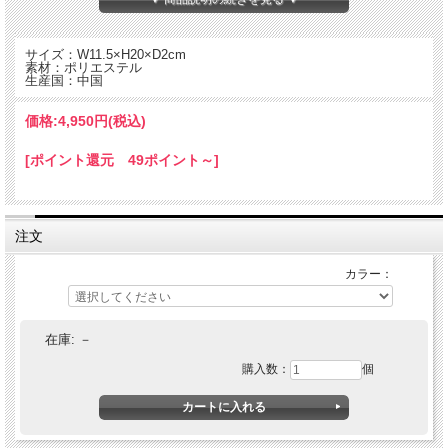
サイズ：W11.5×H20×D2cm
素材：ポリエステル
生産国：中国
価格:
4,950円
(税込)
[ポイント還元 49ポイント～]
注文
旅行に便利な多機能でカジュアルなオーガナイザー。
カラー：
あえて硬い芯は入れずカジュアルに仕上げた旅行などに便利なオーガナイザー。
太番手のポリエステル素材のアウターに細番手のナイロンのインナーのコンビネー
ション。
メッシュ素材のジップポケットとコインポケット、5つのカードポケット、ジップ
在庫:
－
ポケット、ペンホルダーと機能充実。
オリジナルの織柄テープがついた握りやすいハンドルが付属。
購入数：
個
背側についたD型管はキーホルダーとして使用したりカラビナなどを引っ掛けて使
用可能。