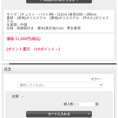
サイズ：(チェスト・バスト)96～112cm (身長)165～185cm
素材：(表地)ポリエステル (裏地)ポリエステル (中わた)ポリエス
テル
生産国：中国
仕様：収納袋付き、撥水(表生地のみ) 男女兼用
価格:
11,000円
(税込)
[ポイント還元 110ポイント～]
注文
撥水加工された生地にキルティングを施した秋冬用ポンチョ。
キャンプやちょっと自転車に乗るときなどガバッと羽織れるサイジングです。
撥水加工された艶をおさえたマットな薄手のポリエステル生地の表生地と、滑りの
カラー：
良いツルッとした裏生地の間に60gのポリエステル綿を挟んで、瓢箪型にキルトし
た軽快な素材を使用。
大きめのカンガルーポケットやフルオープンする下開き付きファスナーなど使い易
い機能も充実。
在庫:
－
ヴィンテージのアウトドアウェアにあるような、フードの深さを調節するベルトが
付属。
購入数：
個
夜間など視認性を高める反射素材のパッチが後ろ裾に付属。