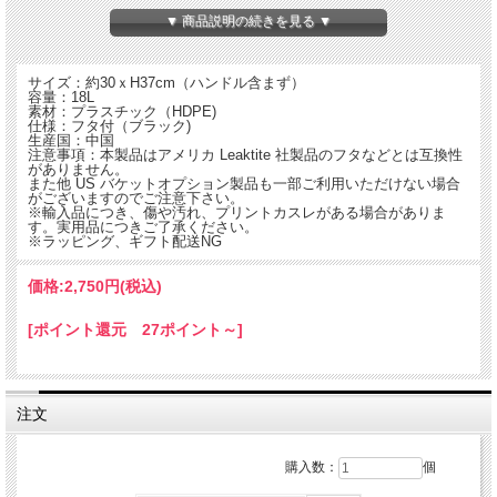
▼ 商品説明の続きを見る ▼
サイズ：約30ｘH37cm（ハンドル含まず）
容量：18L
素材：プラスチック（HDPE)
仕様：フタ付（ブラック)
生産国：中国
注意事項：本製品はアメリカ Leaktite 社製品のフタなどとは互換性
がありません。
また他 US バケットオプション製品も一部ご利用いただけない場合
がございますのでご注意下さい。
※輸入品につき、傷や汚れ、プリントカスレがある場合がありま
す。実用品につきご了承ください。
※ラッピング、ギフト配送NG
価格:
2,750円
(税込)
■オレンジボディにCAUTION / WARNINGマークが2面に施された５ガロンバケ
[ポイント還元 27ポイント～]
ツ。
■工具や資材、液体を入れての利用はもちろん、視認性に優れたデザインで注意を
促す安全コーンの代用としても。
■密閉性が高いフタ付。
注文
購入数：
個