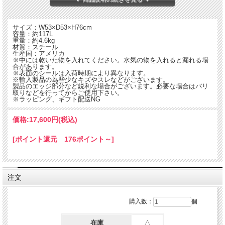
サイズ：W53×D53×H76cm
容量：約117L
重量：約4.6kg
材質：スチール
生産国：アメリカ
※中には乾いた物を入れてください。水気の物を入れると漏れる場
合があります。
※表面のシールは入荷時期により異なります。
※輸入製品の為些少なキズやスレなどがございます。
製品のエッジ部分など鋭利な場合がございます。必要な場合はバリ
取りなどを行ってからご使用下さい。
※ラッピング、ギフト配送NG
価格:
17,600円
(税込)
31ガロンダストボックス（フタ付き）
[ポイント還元 176ポイント～]
■屋外での使用にも適し耐久性と強度に優れたガルバメッキスチール製ダストボッ
クス。
■持ち易く耐久性のあるワイヤーハンドル。
■缶を地面から離しておくためのオフセット底部。
■蓋付きなのでゴミはもちろんペットフードや飼料などの保存にも。
注文
購入数：
個
在庫
△