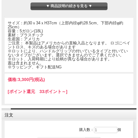
▼ 商品説明の続きを見る ▼
サイズ：約30ｘ34ｘH37cm（上部内径φ約28.5cm、下部内径φ約
25cm）
容量：5ガロン(18L)
素材：プラスチック
生産国：アメリカ
ご注意： 本製品はアメリカからの直輸入品となります。 ロゴにペイ
ントロス、キズのある場合があります
※ロットにより、ハンドルグリップの付いているタイプと付いてい
ないタイプがございます。選択できませんのでご了承ください。
※ロット、入荷時期により絵柄が異なる場合があります。
蓋は含まれません。
※ラッピング、ギフト配送NG
価格:
3,300円
(税込)
■シャーウィン・ウィリアムズ社はオハイオ州クリーブランドに本社を置く塗料や
[ポイント還元 33ポイント～]
コーティング剤で世界最大規模の会社です。
■掃除、ガーデニング、洗車、DIY、ゴミ箱、工事用など幅広く利用いただけま
す。
■大容量5ガロン。（約18リットル）
■重ねて収納可能。
注文
購入数：
個