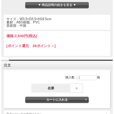
▼ 商品説明の続きを見る ▼
サイズ：W3.5×D3.5×H19.5cm
素材：ABS樹脂、PVC
原産国：中国
価格:
2,640円
(税込)
[ポイント還元 26ポイント～]
注文
遠くのものを近くで研究しよう！
接眼レンズを覗き込み、 倍率を調整して画像を焦点を合わせます。
購入数：
個
8倍の倍率です。
在庫
○