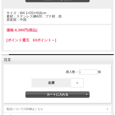
サイズ：W4.1×D2×H16cm
素材：ステンレス鋼420、ブナ材、鉄
原産国：中国
価格:
6,380円
(税込)
[ポイント還元 63ポイント～]
注文
これさえあれば、どんなシーンも安心！
モンキーレンチ、マイナスドライバー、ボトルオープナー、リーマー、ノコギリ、
購入数：
個
やすり、ナイフ、プラスドライバーの8つの機能がひとつに。
工具好きにもアウトドア派にも頼れる一本。
在庫
○
返品についての詳細はこちら