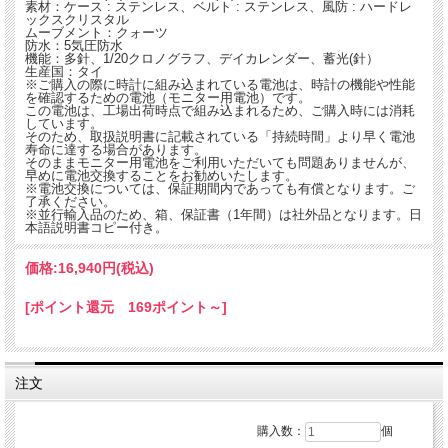
素材：ケース : ステンレス、ベルト : ステンレス、風防 : ハードレ
ックスクリスタル
ムーブメント：クォーツ
防水：5気圧防水
機能：多針、1/20クロノグラフ、デイカレンダー、蓄光(針）
生産国：タイ
※ご購入の際に時計に組み込まれている電池は、時計の機能や性能
を確認するための電池（モニター用電池）です。
この電池は、工場出荷時点で組み込まれるため、ご購入時には消耗
しています。
そのため、取扱説明書に記載されている「持続時間」より早く電池
寿命に達する場合があります。
そのままモニター用電池をご利用いただいても問題ありませんが、
早めに電池交換することをお勧めいたします。
※電池交換については、保証期間内であっても有償となります。ご
シンプルなデザインが魅力的な1/20秒単位で12時間まで計測可能なセイコークロノ
了承ください。
グラフベーシックモデル。
※並行輸入品のため、箱、保証書（1年間）は社外品となります。日
12時の位置にクロノ1/20秒針、6時の位置にクロノ分針とクロノ時針、9時の位置に
本語説明書コピー付き。
通常秒針を配置。
価格:
16,940円
(税込)
[ポイント還元 169ポイント～]
注文
購入数：
個