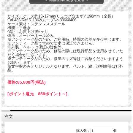
サイズ：ケース約15x17mm(リュウズ含まず)/ 198mm（全長）
Cal.485/Ref.511362/ムーブNo.33660406
ケース素材：ステンレススチール
機能：手巻き
保証：お買上げ後6ヶ月
備考：オーバーホール済み
※アンティーク品のため、ご利用時、時間の誤差が多少生じます。
※アンティーク品ですので防水は保証できません。
※外装、ベルトは保証の対象外。
※アンティーク品のため、修理の際には現行部品を使用させていた
だく場合がございます。
※アンティーク品のため、微量のキズ等はご容赦くださいますよう
お願いします。
※文字盤のみオリジナルとなります。ベルト、箱、説明書等は社外
品。
OMEGA GENEVE （オメガジュネーヴ）レディース 1960年代モデル。手巻き式、
価格:
85,800円
(税込)
オリジナル文字盤。
[ポイント還元 858ポイント～]
注文
購入数：
個