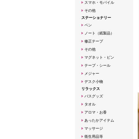
スマホ・モバイル
その他
ステーショナリー
ペン
ノート（紙製品）
修正テープ
その他
マグネット・ピン
テープ・シール
メジャー
デスク小物
リラックス
バスグッズ
タオル
アロマ・お香
あったかアイテム
マッサージ
衛生用品等