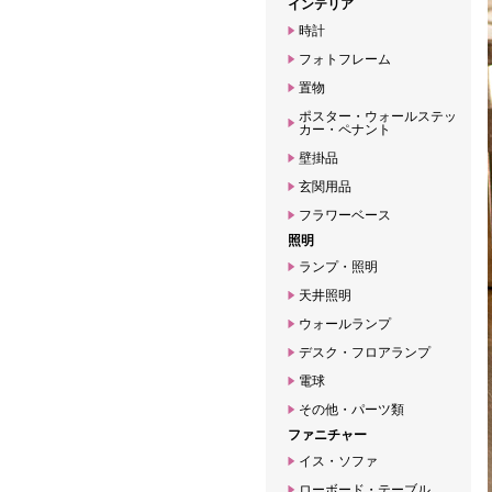
インテリア
時計
フォトフレーム
置物
ポスター・ウォールステッ
カー・ペナント
壁掛品
玄関用品
フラワーベース
照明
ランプ・照明
天井照明
ウォールランプ
デスク・フロアランプ
電球
その他・パーツ類
ファニチャー
イス・ソファ
ローボード・テーブル