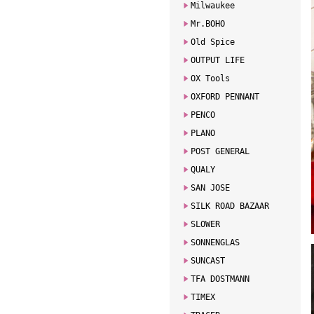
Milwaukee
Mr.BOHO
Old Spice
OUTPUT LIFE
OX Tools
OXFORD PENNANT
PENCO
PLANO
POST GENERAL
QUALY
SAN JOSE
SILK ROAD BAZAAR
SLOWER
SONNENGLAS
SUNCAST
TFA DOSTMANN
TIMEX