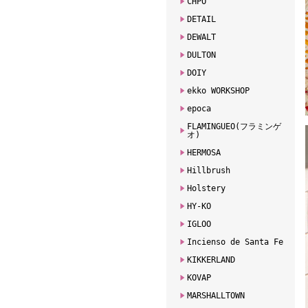
CHPO
DETAIL
DEWALT
DULTON
DOIY
ekko WORKSHOP
epoca
FLAMINGUEO(フラミンゲ
オ)
HERMOSA
Hillbrush
Holstery
HY-KO
IGLOO
Incienso de Santa Fe
KIKKERLAND
KOVAP
MARSHALLTOWN