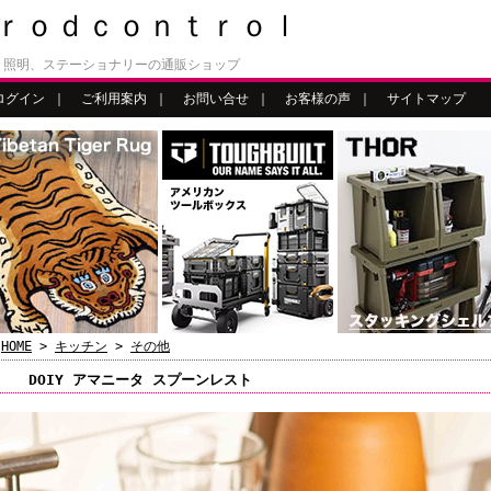
ｒｏｄｃｏｎｔｒｏｌ
、照明、ステーショナリーの通販ショップ
ログイン
｜
ご利用案内
｜
お問い合せ
｜
お客様の声
｜
サイトマップ
HOME
>
キッチン
>
その他
DOIY アマニータ スプーンレスト