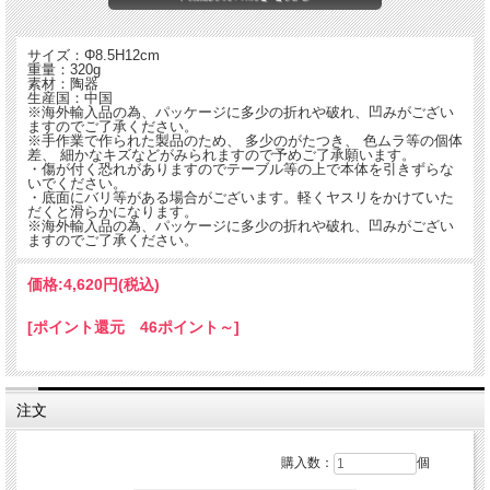
サイズ：Φ8.5H12cm
重量：320g
素材：陶器
生産国：中国
※海外輸入品の為、パッケージに多少の折れや破れ、凹みがござい
ますのでご了承ください。
※手作業で作られた製品のため、 多少のがたつき、 色ムラ等の個体
差、 細かなキズなどがみられますので予めご了承願います。
・傷が付く恐れがありますのでテーブル等の上で本体を引きずらな
いでください。
・底面にバリ等がある場合がございます。軽くヤスリをかけていた
だくと滑らかになります。
※海外輸入品の為、パッケージに多少の折れや破れ、凹みがござい
ますのでご了承ください。
価格:
4,620円
(税込)
『FUN FAIR(ファンフェア)＝遊園地』のサーカステントをモチーフにした陶器製
収納ボックス。
[ポイント還元 46ポイント～]
レッドとピンクのストライプ模様とポップなカラーリングが目を引くデザイン。ア
クセサリーや小物入れとして、リビングやドレッサーに置くだけで空間がぱっと明
るい雰囲気に。フタの上の星型チャームがアクセントになった、遊び心あふれる収
納アイテムです。インテリア性の高い、見せる収納としてもおすすめの小物入れで
す。
注文
購入数：
個