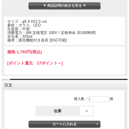
▼ 商品説明の続きを見る ▼
サイズ：φ5.9 H12.5 cm
素材：ガラス、LED
生産国：中国
消費電力：4W 定格電圧 100V / 定格寿命 30,000時間
全光束：325ml
備考：調光機能付き器具 [対応可能]
価格:
1,760円
(税込)
[ポイント還元 17ポイント～]
省エネ普及により、すでにスタンダードになっているLED電球をオリジナルパッケ
注文
ージで製作。
各種ルーメン値（LEDの明るさの単位：光の量の単位）をW(ワット)に換算する
と、約30~40W相当となります。
購入数：
個
落ち着いたリラックス空間を演出します。
白熱電球と比べて消費電力：約1/6を実現しました。
在庫
○