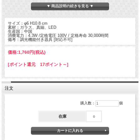
▼ 商品説明の続きを見る ▼
サイズ：φ6 H10.8 cm
素材：ガラス、真鍮、LED
生産国：中国
消費電力：4.3W /定格電圧 100V / 定格寿命 30,000時間
備考：調光機能付き器具 [対応不可]
価格:
1,760円
(税込)
[ポイント還元 17ポイント～]
注文
省エネ普及により、すでにスタンダードになっているLED電球をオリジナルパッケ
ージで製作。
各種ルーメン値（LEDの明るさの単位：光の量の単位）をW(ワット)に換算する
購入数：
個
と、約30~40W相当となります。
落ち着いたリラックス空間を演出します。
在庫
○