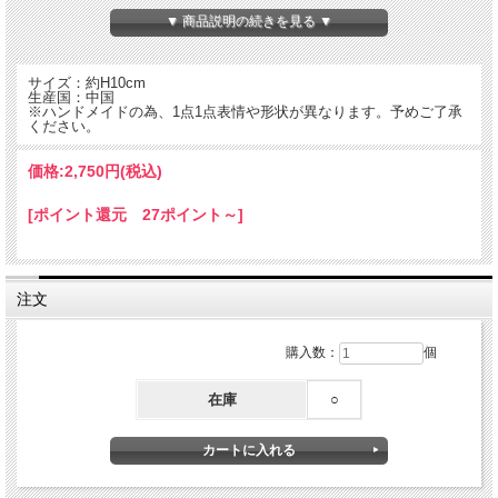
▼ 商品説明の続きを見る ▼
サイズ：約H10cm
生産国：中国
※ハンドメイドの為、1点1点表情や形状が異なります。予めご了承
ください。
価格:
2,750円
(税込)
[ポイント還元 27ポイント～]
注文
偉人、著名人の指人形。
裏柄にマグネットが付いていますので冷蔵庫やスティールキャビネットなどにくっ
つきます。
購入数：
個
在庫
○