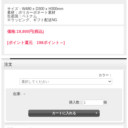
サイズ：W480 x D300 x H300mm
素材：ポリカーボネート素材
生産国：ベトナム
※ラッピング、ギフト配送NG
価格:
19,800円
(税込)
[ポイント還元 198ポイント～]
注文
アッソブのキャンプカテゴリーの中でも人気のコンテナボックス。
カラー：
少し大きなコンテナボックス48cm×30cm（幅）×30cm（高さ）で2段式タイプ。
ある程度重量のあるカセットコンロやツーバーナーを上に収納して、下段はダッチ
オーブンから少し大きなランタン等を入れて持ち運ぶ事ができます。
また本モデルにはタイプCのUSBポートも備えているので内部にモバイルバッテリ
在庫:
－
ーを入れて、持って行ったランタンやスピーカーを充電しながら使ったりもできま
購入数：
個
す。
AS2OVアウトドアアイテムで人気のある305Dポリエステルに、ポリカーボネート
のコーティング加工を施したオリジナルファブリックです。