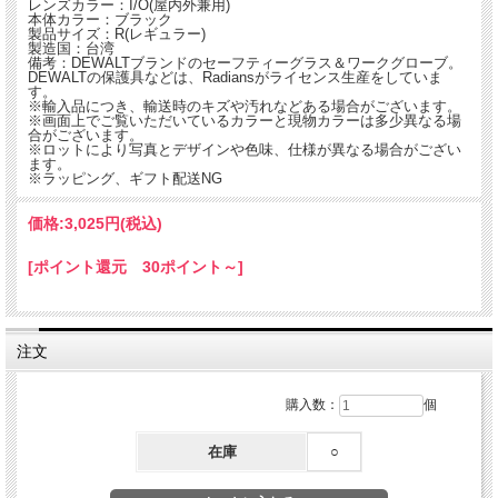
レンズカラー：I/O(屋内外兼用)
本体カラー：ブラック
製品サイズ：R(レギュラー)
製造国：台湾
備考：DEWALTブランドのセーフティーグラス＆ワークグローブ。
DEWALTの保護具などは、Radiansがライセンス生産をしていま
す。
※輸入品につき、輸送時のキズや汚れなどある場合がございます。
※画面上でご覧いただいているカラーと現物カラーは多少異なる場
合がございます。
※ロットにより写真とデザインや色味、仕様が異なる場合がござい
ます。
※ラッピング、ギフト配送NG
価格:
3,025円
(税込)
顔に沿ってカーブしているラップアラウンドデザインのDEWALT GEARオーガーセ
ーフティーグラス。
[ポイント還元 30ポイント～]
■ゴム素材のノーズピーズで装着感は快適です。
■テンプルは滑り止め付き。
■耐衝撃性ポリカーボネートレンズ。
■耐衝撃性に関するANSI Z87.1+規格適合。
■UVカット効果99.9%。
注文
「Radians」
購入数：
個
Radians（ラディアンス）は、産業・建設・作業現場からスポーツ・アウトドアま
で幅広い用途に対応する、世界的な個人用保護具（PPE）のリーディングメーカー
です。 1997年の創業以来、安全性・品質・快適性を追求し、ANSI（米国工業規
在庫
○
格）やISO認証基準に準拠した高性能な製品を提供しています。
DEWALTブランドのセーフティーグラス＆ワークグローブ。DEWALTの保護具など
は、Radiansがライセンス生産をしています。