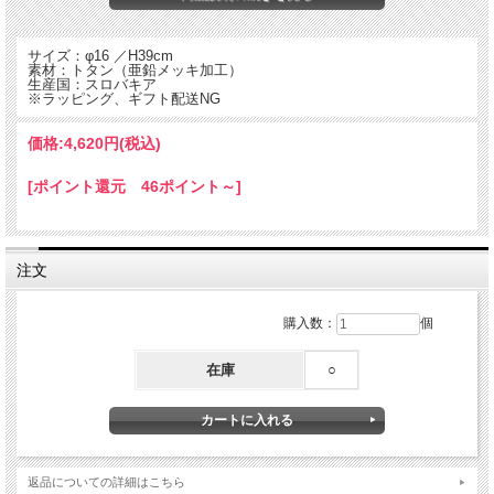
サイズ：φ16 ／H39cm
素材：トタン（亜鉛メッキ加工）
生産国：スロバキア
※ラッピング、ギフト配送NG
価格:
4,620円
(税込)
[ポイント還元 46ポイント～]
注文
シンプルなシリンダー型のベースはお花や植物をシックに見せてくれます。
表面にはサビを防ぐ亜鉛メッキが施してあります。
購入数：
個
在庫
○
返品についての詳細はこちら