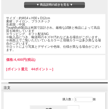
▼ 商品説明の続きを見る ▼
サイズ：約W14ｘH30ｘD12cm
素材：ナイロン、プラスチック
生産国：中国
ToughBuilt製品は米国で設計され、厳格な試験と検品によって高品
質を維持しています
※ラッピング、ギフト配送NG
※輸入品につき、輸送時のキズや汚れなどある場合がございます。
※画面上でご覧いただいているカラーと現物カラーは多少異なる場
合がございます。
※ロットにより写真とデザインや色味、仕様が異なる場合がござい
ます。
価格:
4,400円
(税込)
[ポイント還元 44ポイント～]
・TOUGHBUILTヘビーデューティー仕様ツールポーチ
・多機能収納ポーチで、工具や小物をスッキリ整理
・付属のTOUGHBUILT ClipTech Hub™（特許取得）で一般的なベルトや壁に簡単
に脱着可能
・高品質素材の6層構造と高強度リベット補強により、長期間使用に適した高耐久
注文
仕様
・ツールの長さに合わせて調整可能な下部ストラップ
・2つのメインポケット、4つのドライバーループ、メジャークリップ、ペンシルポ
購入数：
個
ケットなど11個のポケットとループ
■ツールポーチの機能