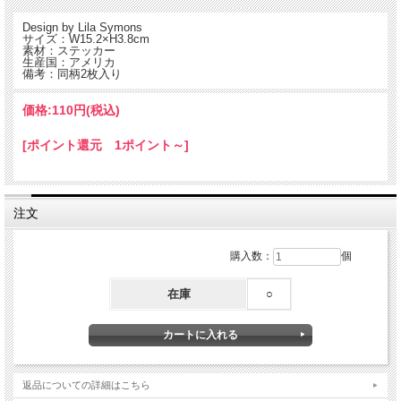
Design by Lila Symons
サイズ：W15.2×H3.8cm
素材：ステッカー
生産国：アメリカ
備考：同柄2枚入り
価格:
110円
(税込)
[ポイント還元 1ポイント～]
注文
ブルックリン発のタトゥリーはタトゥーシールの世界に洗練されたデザイン性を持
ちこんだブランド。
NYのデザイナーを中心に起用した様々なデザインのタトゥリーは、大豆由来のイ
購入数：
個
ンクでプリントされているので人体にも安全。
大人も子供もファッションとして楽しめる新しいタトゥーシールです。
在庫
○
返品についての詳細はこちら