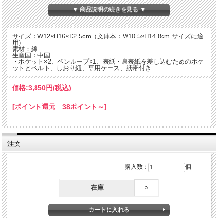
▼ 商品説明の続きを見る ▼
サイズ：W12×H16×D2.5cm（文庫本：W10.5×H14.8cm サイズに適
用）
素材：綿
生産国：中国
・ポケット×2、ペンループ×1、表紙・裏表紙を差し込むためのポケ
ットとベルト、しおり紐、専用ケース、紙帯付き
価格:
3,850円
(税込)
[ポイント還元 38ポイント～]
広辞苑リブレポーチ 第七版 文庫本サイズ。
注文
凛として力強い、広辞苑の表紙デザインはそのままに、本物そっくりな文庫本サイ
ズのリブレポーチが登場しました。
リブレポーチに入れることで、文庫本の汚れや傷付きを防ぐことができます。
購入数：
個
いつもバッグにお気に入りの1冊を入れて、お出かけしましょう！
[広辞苑の表紙を再現]
在庫
○
表には広辞苑と岩波書店のロゴがプリントされています。裏には、本物の広辞苑の
裏表紙と同じ「種まく人」のマークが入っています。
[開閉しやすいダブルファスナー]