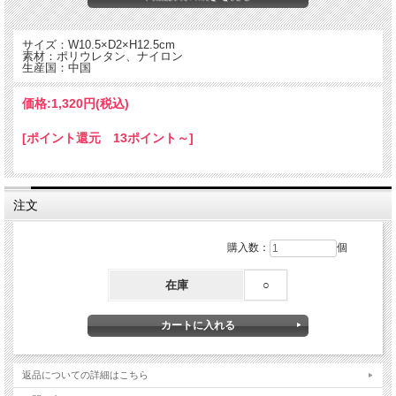
サイズ：W10.5×D2×H12.5cm
素材：ポリウレタン、ナイロン
生産国：中国
価格:
1,320円
(税込)
[ポイント還元 13ポイント～]
注文
クリスマスストッキングモチーフのスポンジ2個セット。
乾燥時に便利なストラップ付。
購入数：
個
在庫
○
返品についての詳細はこちら