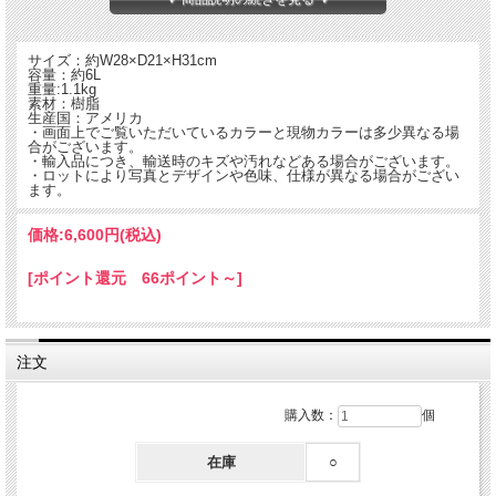
サイズ：約W28×D21×H31cm
容量：約6L
重量:1.1kg
素材：樹脂
生産国：アメリカ
・画面上でご覧いただいているカラーと現物カラーは多少異なる場
合がございます。
・輸入品につき、輸送時のキズや汚れなどある場合がございます。
・ロットにより写真とデザインや色味、仕様が異なる場合がござい
ます。
価格:
6,600円
(税込)
[ポイント還元 66ポイント～]
・350ml缶が9本収納可能
・持ち運びがしやすいソフトグリップのワンハンドル。
・遊び心のあるテントトップデザイン。
・どちら側にもオープン可能なスイング式フタ。
注文
・フタが安全かつ簡単に開けられるプッシュボタン式。
購入数：
個
在庫
○