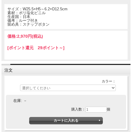
サイズ：W25.5×H5～6.2×D12.5cm
素材：ポリ塩化ビニル
生産国：日本
備考：ループ付き
留め具：スナップボタン
価格:
2,970円
(税込)
[ポイント還元 29ポイント～]
注文
フラワーショップ『日比谷花壇』とコラボしたティッシュボックスカバー
『tente』を作りました。
こちらの『tente 日比谷花壇』を置くだけで、まるでお部屋に花を飾ったかのよう
カラー：
な華やかさを与えてくれるティッシュカバ-です。
YELLOW・BLUE・PINKの3つの色鮮やかな花束を転写プリントしたとても華やか
なtente。
ギフトとして、またお花を持ち込めない病院へのお見舞いの時にもおすすめです。
在庫:
－
ビニール素材で汚れてもさっと拭き取れるので、キッチンや洗面所などの水回りで
もご使用頂けます。
購入数：
個