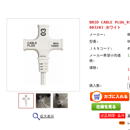
BRID CABLE PLUG
003203 ホワイト
メーカー:
B
型番:
0
ＪＡＮコード:
4
メーカー希望小売価
格:
価格:
購入数:
拡大表示