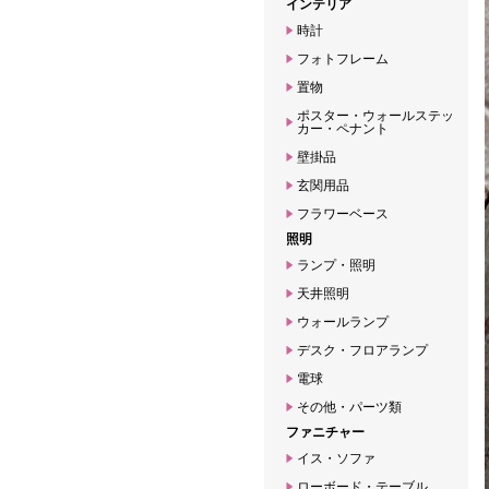
インテリア
時計
フォトフレーム
置物
ポスター・ウォールステッ
カー・ペナント
壁掛品
玄関用品
フラワーベース
照明
ランプ・照明
天井照明
ウォールランプ
デスク・フロアランプ
電球
その他・パーツ類
ファニチャー
イス・ソファ
ローボード・テーブル