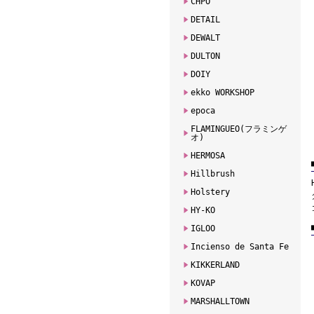
CHPO
DETAIL
DEWALT
DULTON
DOIY
ekko WORKSHOP
epoca
FLAMINGUEO(フラミンゲ
オ)
HERMOSA
Hillbrush
Holstery
HY-KO
IGLOO
Incienso de Santa Fe
KIKKERLAND
KOVAP
MARSHALLTOWN