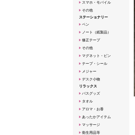
スマホ・モバイル
その他
ステーショナリー
ペン
ノート（紙製品）
修正テープ
その他
マグネット・ピン
テープ・シール
メジャー
デスク小物
リラックス
バスグッズ
タオル
アロマ・お香
あったかアイテム
マッサージ
衛生用品等