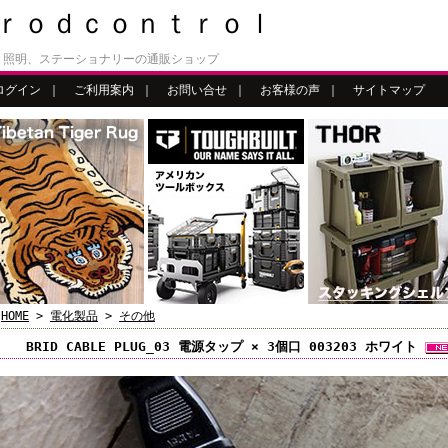
ｒｏｄｃｏｎｔｒｏｌ
、照明、ステーショナリーの通販ショップ
ログイン
｜
ご利用案内
｜
お問い合せ
｜
お客様の声
｜
サイトマップ
HOME
>
電化製品
>
その他
BRID CABLE PLUG_03 電源タップ × 3個口 003203 ホワイト