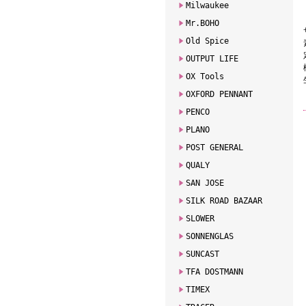
Milwaukee
Mr.BOHO
Old Spice
OUTPUT LIFE
OX Tools
OXFORD PENNANT
PENCO
PLANO
POST GENERAL
QUALY
SAN JOSE
SILK ROAD BAZAAR
SLOWER
SONNENGLAS
SUNCAST
TFA DOSTMANN
TIMEX