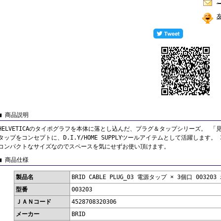
■ 商品説明
HELVETICAのタイポグラフを本体に落とし込んだ、プラグ＆タップシリーズ。 
タップをコンセプトに、D.I.Y/HOME SUPPLYツールアイテムとして活躍します
コンパクトなサイズなのでスペースを気にせずお使い頂けます。
■ 商品仕様
製品名
BRID CABLE PLUG_03 電源タップ × 3個口 00320
型番
003203
ＪＡＮコード
4528708320306
メーカー
BRID