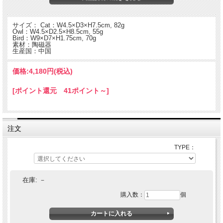
サイズ： Cat：W4.5×D3×H7.5cm, 82g
Owl：W4.5×D2.5×H8.5cm, 55g
Bird：W9×D7×H1.75cm, 70g
素材：陶磁器
生産国：中国
価格:
4,180円
(税込)
[ポイント還元 41ポイント～]
注文
ニュージーランド発のインテリアブランド"MAGPIE"が、イギリスヴィンテージと
して愛好家の多い"Hornsea"のアーカイブから復刻した、1960~70年代のレトロな
図柄を採用したストーンウェアシリーズ。
TYPE：
在庫:
－
購入数：
個