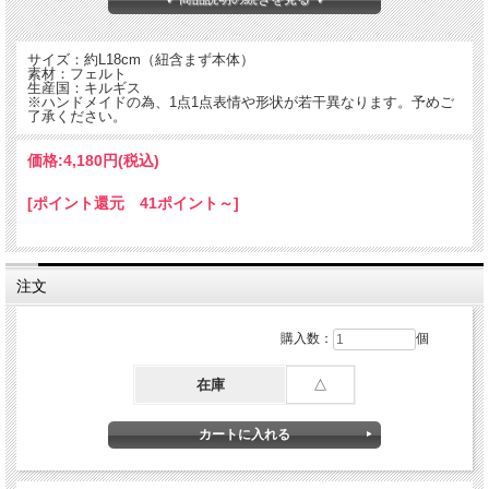
サイズ：約L18cm（紐含まず本体）
素材：フェルト
生産国：キルギス
※ハンドメイドの為、1点1点表情や形状が若干異なります。予めご
了承ください。
価格:
4,180円
(税込)
[ポイント還元 41ポイント～]
注文
世界的著名人のフェルトオーナメント。
購入数：
個
在庫
△