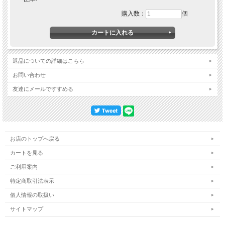
購入数：
個
返品についての詳細はこちら
お問い合わせ
友達にメールですすめる
Water Resistant
お店のトップへ戻る
樹脂素材で水に強く、腐食しません。塩水やUVにも強い耐候性樹脂素材を採用。
カートを見る
Easy Assembly
少ないパーツ構成で簡単組立。日本語説明書付属
ご利用案内
Easy Maintenance
特定商取引法表示
樹脂素材なので、お手入れ簡単。水洗い可能。
個人情報の取扱い
VirtualWood
雰囲気溢れる、美しいウッド調仕上。
サイトマップ
Outdoor Use