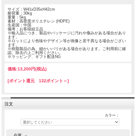
サイズ：W41xD35xH42cm
耐荷重：30kg
重量：5kg
素材：高密度ポリエチレン (HDPE)
生産国：中国
備考：お客様組立品
※輸入品につき、製品やパッケージに汚れや傷みがある場合があり
ます。
※ロットにより色味やデザイン等が画像と若干異なる場合がござい
ます。
※樹脂製品の為、細かいバリがある場合があります。ご利用前に確
認、除去の上ご利用ください。
※ラッピング、ギフト配送NG
価格:
13,200円
(税込)
アメリカン トラディッショナルデザイン。
CASCADE アディロンダックチェア用テーブルです。
[ポイント還元 132ポイント～]
ビーチやプールサイド、ガーデンに。
注文
カラー：
在庫:
－