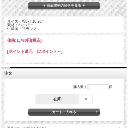
▼ 商品説明の続きを見る ▼
サイズ：W6×H16.2cm
素材：ペーパー
生産国：フランス
価格:
1,760円
(税込)
[ポイント還元 17ポイント～]
注文
フランスのブランド MON PETIT ART が手がけた、アートを身近に楽しめるブッ
クマーク（しおり）5枚セット。
購入数：
個
本作は、ロシアの画家ワシリー・カンディンスキーをモチーフにしたデザイン。音
楽のように心に響く抽象絵画の世界観を取り入れ、鮮やかな色彩とリズミカルな構
在庫
○
成でジャケットが彩られています。
形や色が自由に響き合うデザインは、本に挟むたびに感性を刺激します。5枚それ
ぞれ異なるビジュアルで、気分や本の内容に合わせて使い分けることも可能です。
読書時間をより創造的なひとときへと導く、アートブックマーク。美術やデザイン
が好きな方へのギフトにもおすすめです。